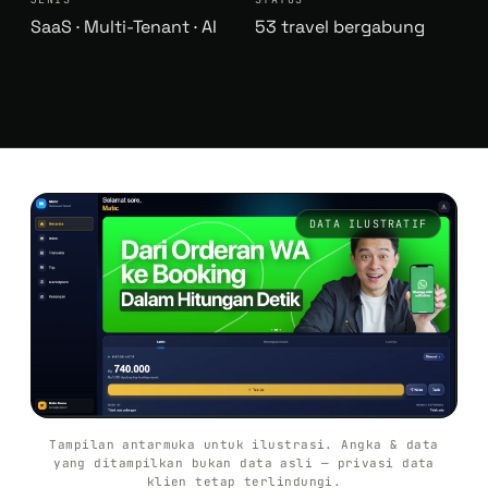
SaaS · Multi-Tenant · AI
53 travel bergabung
DATA ILUSTRATIF
Tampilan antarmuka untuk ilustrasi. Angka & data
yang ditampilkan bukan data asli — privasi data
klien tetap terlindungi.