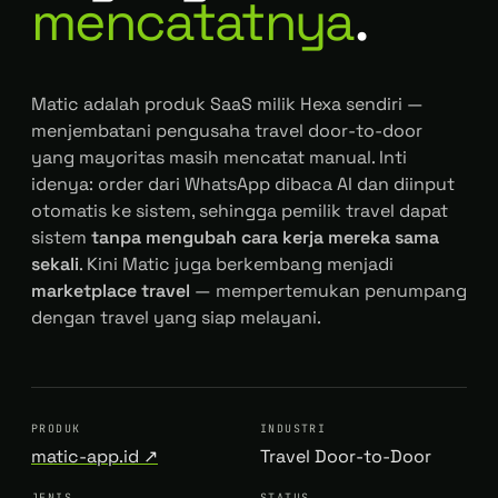
mencatatnya
.
Matic adalah produk SaaS milik Hexa sendiri —
menjembatani pengusaha travel
door-to-door
yang mayoritas masih mencatat manual. Inti
idenya: order dari WhatsApp dibaca AI dan diinput
otomatis ke sistem, sehingga pemilik travel dapat
sistem
tanpa mengubah cara kerja mereka sama
sekali
. Kini Matic juga berkembang menjadi
marketplace travel
— mempertemukan penumpang
dengan travel yang siap melayani.
PRODUK
INDUSTRI
matic-app.id ↗
Travel Door-to-Door
JENIS
STATUS