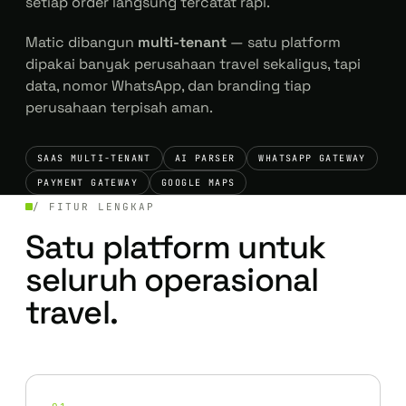
setiap order langsung tercatat rapi.
Matic dibangun
multi-tenant
— satu platform
dipakai banyak perusahaan travel sekaligus, tapi
data, nomor WhatsApp, dan branding tiap
perusahaan terpisah aman.
SAAS MULTI-TENANT
AI PARSER
WHATSAPP GATEWAY
PAYMENT GATEWAY
GOOGLE MAPS
/ FITUR LENGKAP
Satu platform untuk
seluruh operasional
travel.