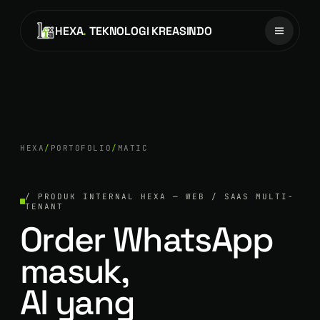
HEXA
.
TEKNOLOGI KREASINDO
HEXA
/
PORTOFOLIO
/
MATIC
/ PRODUK INTERNAL HEXA — WEB / SAAS MULTI-
TENANT
Order WhatsApp
masuk,
AI yang