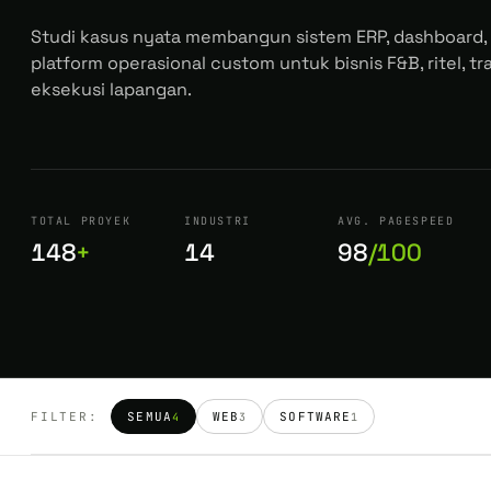
Studi kasus nyata membangun sistem ERP, dashboard,
platform operasional custom untuk bisnis F&B, ritel, tr
eksekusi lapangan.
TOTAL PROYEK
INDUSTRI
AVG. PAGESPEED
148
+
14
98
/100
FILTER:
SEMUA
WEB
SOFTWARE
4
3
1