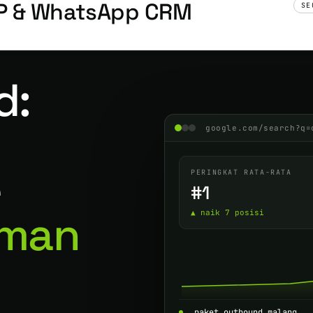
RP & WhatsApp CRM
SE
d:
google.com/search?q=
e
PERINGKAT RATA-RATA
#1
aman
▲ naik 7 posisi
paket outbound malang