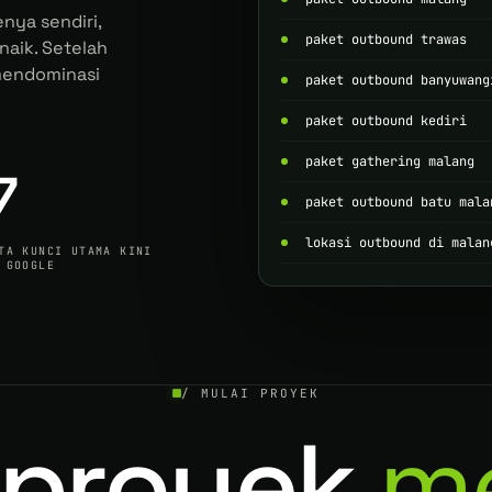
nya sendiri,
paket outbound trawas
naik. Setelah
 mendominasi
paket outbound banyuwang
paket outbound kediri
paket gathering malang
7
paket outbound batu mala
lokasi outbound di malan
TA KUNCI UTAMA KINI
 GOOGLE
/ MULAI PROYEK
 proyek
m