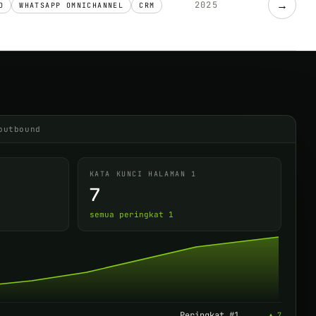
→
2025
O
WHATSAPP OMNICHANNEL
CRM
outbound
KATA KUNCI HALAMAN 1
7
semua peringkat 1
Peringkat #1
▲ 7