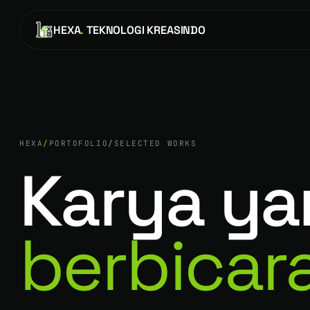
HEXA
.
TEKNOLOGI KREASINDO
HEXA
/
PORTOFOLIO
/
SELECTED WORKS
Karya ya
berbicar