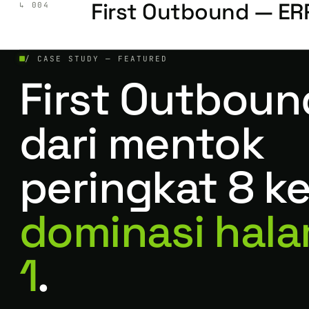
First Outbound — E
↳ 004
/ CASE STUDY — FEATURED
First Outboun
dari mentok
peringkat 8 k
dominasi hal
1
.