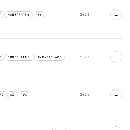
→
2026
P
MANUFAKTUR
POS
→
2026
P
OMNICHANNEL
MARKETPLACE
→
2025
AS
AI
PWA