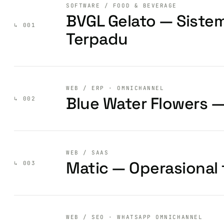
SOFTWARE / FOOD & BEVERAGE
BVGL Gelato — Sistem
↳ 001
Terpadu
WEB / ERP · OMNICHANNEL
Blue Water Flowers 
↳ 002
WEB / SAAS
Matic — Operasional 
↳ 003
WEB / SEO · WHATSAPP OMNICHANNEL