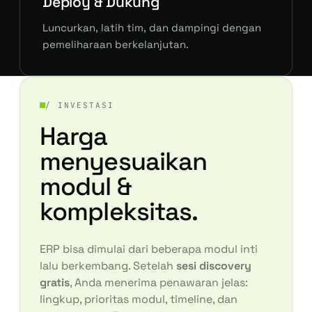
Deploy & Dukung
Luncurkan, latih tim, dan dampingi dengan
pemeliharaan berkelanjutan.
/ INVESTASI
Harga
menyesuaikan
modul &
kompleksitas.
ERP bisa dimulai dari beberapa modul inti
lalu berkembang. Setelah
sesi discovery
gratis
, Anda menerima penawaran jelas:
lingkup, prioritas modul, timeline, dan