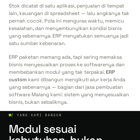
Stok dicatat di satu aplikasi, penjualan di tempat
lain, keuangan di spreadsheet — lalu angkanya tak
pernah cocok. Pola ini menguras waktu, memicu
kesalahan, dan menyembunyikan kondisi bisnis
yang sebenarnya.
ERP
menyatukan semuanya jadi
satu sumber kebenaran.
ERP paketan memang ada, tapi sering memaksa
bisnis menyesuaikan proses ke softwarenya dan
membebankan modul yang tak terpakai.
ERP
custom
kami dibangun mengikuti alur kerja Anda
yang sebenarnya — bagian dari
jasa pembuatan
software Malang
kami: sistem yang menyesuaikan
bisnis, bukan sebaliknya.
/ YANG KAMI BANGUN
Modul sesuai