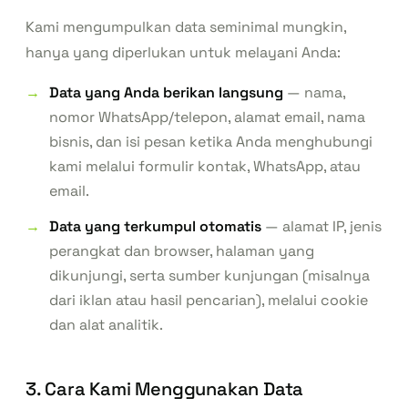
Kami mengumpulkan data seminimal mungkin,
hanya yang diperlukan untuk melayani Anda:
Data yang Anda berikan langsung
— nama,
nomor WhatsApp/telepon, alamat email, nama
bisnis, dan isi pesan ketika Anda menghubungi
kami melalui formulir kontak, WhatsApp, atau
email.
Data yang terkumpul otomatis
— alamat IP, jenis
perangkat dan browser, halaman yang
dikunjungi, serta sumber kunjungan (misalnya
dari iklan atau hasil pencarian), melalui cookie
dan alat analitik.
3. Cara Kami Menggunakan Data