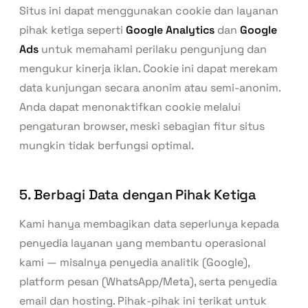
Situs ini dapat menggunakan cookie dan layanan
pihak ketiga seperti
Google Analytics
dan
Google
Ads
untuk memahami perilaku pengunjung dan
mengukur kinerja iklan. Cookie ini dapat merekam
data kunjungan secara anonim atau semi-anonim.
Anda dapat menonaktifkan cookie melalui
pengaturan browser, meski sebagian fitur situs
mungkin tidak berfungsi optimal.
5. Berbagi Data dengan Pihak Ketiga
Kami hanya membagikan data seperlunya kepada
penyedia layanan yang membantu operasional
kami — misalnya penyedia analitik (Google),
platform pesan (WhatsApp/Meta), serta penyedia
email dan hosting. Pihak-pihak ini terikat untuk