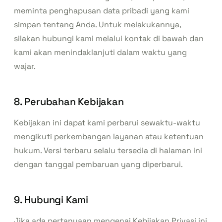
meminta penghapusan data pribadi yang kami
simpan tentang Anda. Untuk melakukannya,
silakan hubungi kami melalui kontak di bawah dan
kami akan menindaklanjuti dalam waktu yang
wajar.
8. Perubahan Kebijakan
Kebijakan ini dapat kami perbarui sewaktu-waktu
mengikuti perkembangan layanan atau ketentuan
hukum. Versi terbaru selalu tersedia di halaman ini
dengan tanggal pembaruan yang diperbarui.
9. Hubungi Kami
Jika ada pertanyaan mengenai Kebijakan Privasi ini